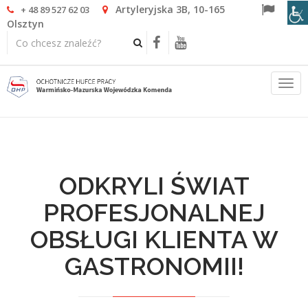
Artyleryjska 3B, 10-165
+ 48 89 527 62 03
Olsztyn
Togg
navi
ODKRYLI ŚWIAT
PROFESJONALNEJ
OBSŁUGI KLIENTA W
GASTRONOMII!