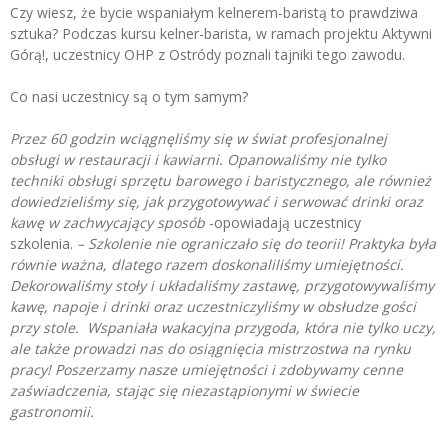
Czy wiesz, że bycie wspaniałym kelnerem-baristą to prawdziwa
sztuka? Podczas kursu kelner-barista, w ramach projektu Aktywni
Górą!, uczestnicy OHP z Ostródy poznali tajniki tego zawodu.
Co nasi uczestnicy są o tym samym?
Przez 60 godzin wciągnęliśmy się w świat profesjonalnej
obsługi w restauracji i kawiarni. Opanowaliśmy nie tylko
techniki obsługi sprzętu barowego i baristycznego, ale również
dowiedzieliśmy się, jak przygotowywać i serwować drinki oraz
kawę w zachwycający sposób
-opowiadają uczestnicy
szkolenia.
– Szkolenie nie ograniczało się do teorii! Praktyka była
równie ważna, dlatego razem doskonaliliśmy umiejętności.
Dekorowaliśmy stoły i układaliśmy zastawę, przygotowywaliśmy
kawę, napoje i drinki oraz uczestniczyliśmy w obsłudze gości
przy stole.
Wspaniała wakacyjna przygoda, która nie tylko uczy,
ale także prowadzi nas do osiągnięcia mistrzostwa na rynku
pracy!
Poszerzamy nasze umiejętności i zdobywamy cenne
zaświadczenia, stając się niezastąpionymi w świecie
gastronomii.