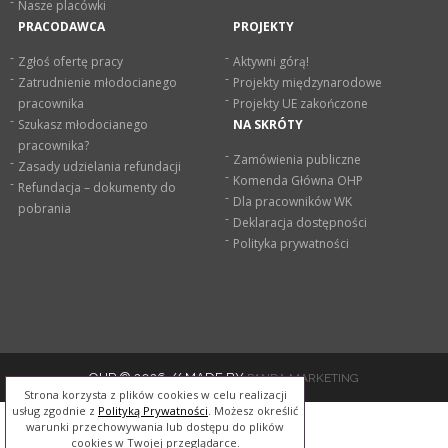
Nasze placówki
PRACODAWCA
PROJEKTY
Zgłoś ofertę pracy
Aktywni górą!
Zatrudnienie młodocianego
Projekty międzynarodowe
pracownika
Projekty UE zakończone
Szukasz młodocianego
NA SKRÓTY
pracownika?
Zamówienia publiczne
Zasady udzielania refundacji
Komenda Główna OHP
Refundacja – dokumenty do
Dla pracowników WK
pobrania
Deklaracja dostępności
Polityka prywatności
OHP © 2026 // MADE BY
PANDA MARKETING
Strona korzysta z plików cookies w celu realizacji
usług zgodnie z
Polityką Prywatności
. Możesz określić
warunki przechowywania lub dostępu do plików
cookies w Twojej przeglądarce.