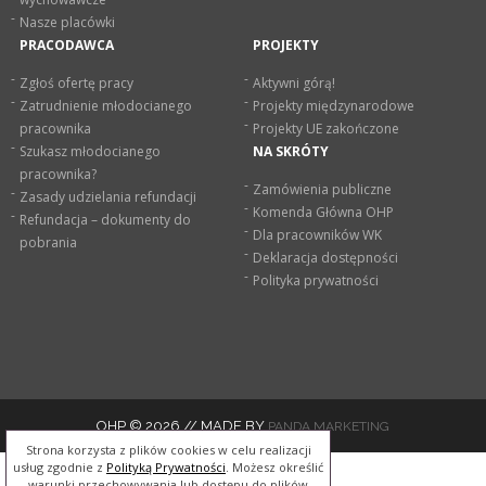
Nasze placówki
PRACODAWCA
PROJEKTY
Zgłoś ofertę pracy
Aktywni górą!
Zatrudnienie młodocianego
Projekty międzynarodowe
pracownika
Projekty UE zakończone
Szukasz młodocianego
NA SKRÓTY
pracownika?
Zamówienia publiczne
Zasady udzielania refundacji
Komenda Główna OHP
Refundacja – dokumenty do
Dla pracowników WK
pobrania
Deklaracja dostępności
Polityka prywatności
OHP © 2026 // MADE BY
PANDA MARKETING
Strona korzysta z plików cookies w celu realizacji
usług zgodnie z
Polityką Prywatności
. Możesz określić
warunki przechowywania lub dostępu do plików