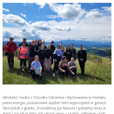
Młodzież i kadra z Ośrodka Szkolenia i Wychowania w Pasłęku,
pełna energia, postanowiła spędzić letni wypoczynek w górach.
Skorzystali z grantu „Poznaliśmy już Mazury i jedziemy teraz w
góry” i ruszyli w góry. Ich cel był jasny – razem odkrywać uroki