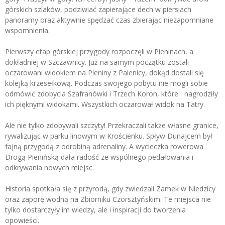
górskich szlaków, podziwiać zapierające dech w piersiach
panoramy oraz aktywnie spędzać czas zbierając niezapomniane
wspomnienia.
Pierwszy etap górskiej przygody rozpoczęli w Pieninach, a
dokładniej w Szczawnicy. Już na samym początku zostali
oczarowani widokiem na Pieniny z Palenicy, dokąd dostali się
kolejką krzesełkową. Podczas swojego pobytu nie mogli sobie
odmówić zdobycia Szafranówki i Trzech Koron, które nagrodziły
ich pięknymi widokami. Wszystkich oczarował widok na Tatry.
Ale nie tylko zdobywali szczyty! Przekraczali także własne granice,
rywalizując w parku linowym w Krościenku. Spływ Dunajcem był
fajną przygodą z odrobiną adrenaliny. A wycieczka rowerowa
Drogą Pienińską dała radość ze wspólnego pedałowania i
odkrywania nowych miejsc.
Historia spotkała się z przyrodą, gdy zwiedzali Zamek w Niedzicy
oraz zaporę wodną na Zbiorniku Czorsztyńskim. Te miejsca nie
tylko dostarczyły im wiedzy, ale i inspiracji do tworzenia
opowieści.