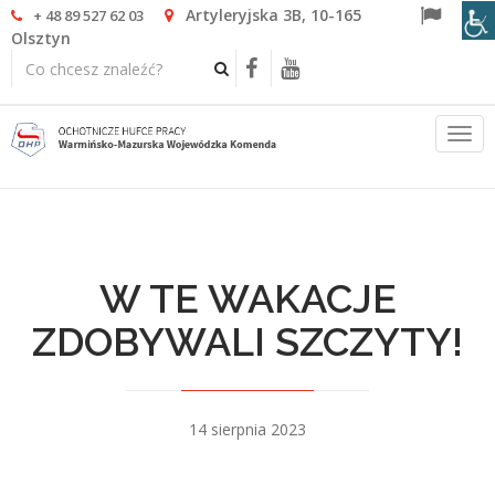
Artyleryjska 3B, 10-165
+ 48 89 527 62 03
Olsztyn
Togg
navi
W TE WAKACJE
ZDOBYWALI SZCZYTY!
14 sierpnia 2023