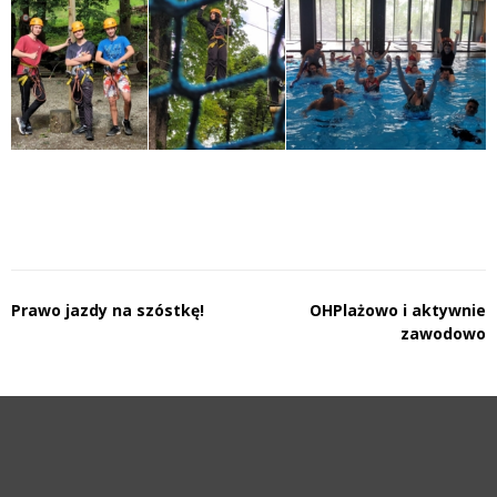
Nawigacja
Prawo jazdy na szóstkę!
OHPlażowo i aktywnie
zawodowo
wpisu