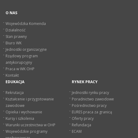
O NAS
Wojewódzka Komenda
Działalność
Stan prawny
Biuro WK
Jednostki organizacyjne
Rządowy program
antykorupcyjny
Praca w WK OHP
Kontakt
EDUKACJA
RYNEK PRACY
Rekrutacja
Jednostki rynku pracy
Kształcenie i przygotowanie
Poradnictwo zawodowe
zawodowe
Pośrednictwo pracy
Opieka i wychowanie
EURES praca za granicą
Kursy i szkolenia
Oferty pracy
Warunki uczestnictwa w OHP
Refundacja
Wojewódzkie programy
ECAM
wychowawcze