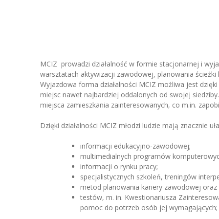
MCIZ prowadzi działalność w formie stacjonarnej i wyj
warsztatach aktywizacji zawodowej, planowania ścieżki
Wyjazdowa forma działalności MCIZ możliwa jest dzięk
miejsc nawet najbardziej oddalonych od swojej siedziby
miejsca zamieszkania zainteresowanych, co m.in. zapob
Dzięki działalności MCIZ młodzi ludzie mają znacznie uł
informacji edukacyjno-zawodowej;
multimedialnych programów komputerowyc
informacji o rynku pracy;
specjalistycznych szkoleń, treningów interp
metod planowania kariery zawodowej oraz 
testów, m. in. Kwestionariusza Zaintereso
pomoc do potrzeb osób jej wymagających;