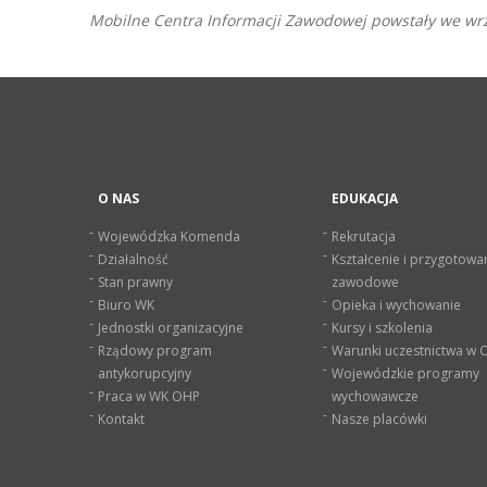
Mobilne Centra Informacji Zawodowej powstały we wrz
O NAS
EDUKACJA
Wojewódzka Komenda
Rekrutacja
Działalność
Kształcenie i przygotowa
Stan prawny
zawodowe
Biuro WK
Opieka i wychowanie
Jednostki organizacyjne
Kursy i szkolenia
Rządowy program
Warunki uczestnictwa w
antykorupcyjny
Wojewódzkie programy
Praca w WK OHP
wychowawcze
Kontakt
Nasze placówki