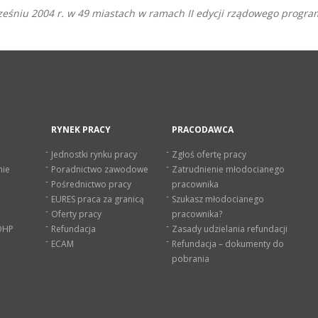
eśniu 2004 r. w 49 miastach w ramach II edycji rządowego program
RYNEK PRACY
PRACODAWCA
Jednostki rynku pracy
Zgłoś ofertę pracy
nie
Poradnictwo zawodowe
Zatrudnienie młodocianego
Pośrednictwo pracy
pracownika
EURES praca za granicą
Szukasz młodocianego
Oferty pracy
pracownika?
 OHP
Refundacja
Zasady udzielania refundacji
ECAM
Refundacja – dokumenty do
pobrania