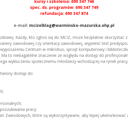
kursy i szkolenia: 690 347 746
spec. ds. programów: 690 347 749
refundacja: 690 347 874
e-mail:
mcizelblag@warminsko-mazurska.ohp.pl
azdowej. Każdy, kto zgłosi się do MCIZ, może bezpłatnie skorzystać
 kariery zawodowej czy orientacji zawodowej, wypełnić test predysp
i wyposażeniu Centrum w mikrobus, sprzęt komputerowy i bibliotecz
. Ma to niebagatelne znaczenie ze względu na dostęp do profesjonal
iega wykluczeniu społecznemu młodzieży wchodzącej na rynek pracy, 
atwiony dostęp do:
h;
ersonalnych;
poszukiwania pracy;
wań Zawodowych, które są wykorzystywane, aby lepiej ukierunkować z