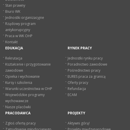
Stan prawny
Biuro WK
Jednostki organizacyjne
Rządowy program
antykorupcyjny
Praca w WK OHP
Kontakt
EDUKACJA
RYNEK PRACY
Rekrutacja
Jednostki rynku pracy
Kształcenie i przygotowanie
Poradnictwo zawodowe
zawodowe
Pośrednictwo pracy
Opieka i wychowanie
EURES praca za granicą
Kursy i szkolenia
Oferty pracy
Warunki uczestnictwa w OHP
Refundacja
Wojewódzkie programy
ECAM
wychowawcze
Nasze placówki
PRACODAWCA
PROJEKTY
Zgłoś ofertę pracy
Aktywni górą!
Zatrudnienie młodocianego
Projekty międzynarodowe