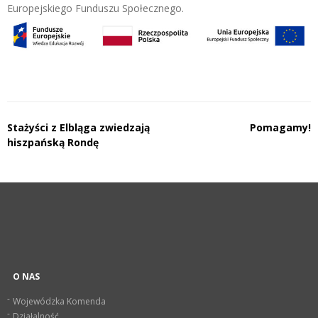
Europejskiego Funduszu Społecznego.
Nawigacja
Stażyści z Elbląga zwiedzają
Pomagamy!
hiszpańską Rondę
wpisu
O NAS
Wojewódzka Komenda
Działalność