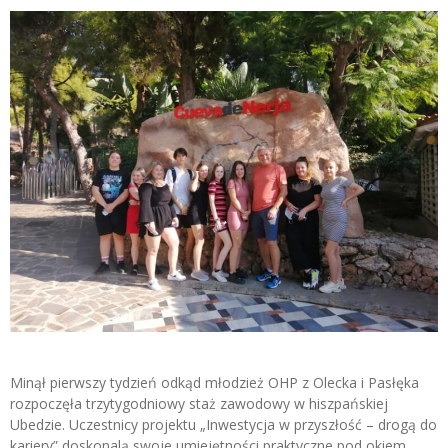
Minął pierwszy tydzień odkąd młodzież OHP z Olecka i Pasłęka
rozpoczęła trzytygodniowy staż zawodowy w hiszpańskiej
Ubedzie. Uczestnicy projektu „Inwestycja w przyszłość – drogą do
kariery” doskonalą swoje umiejętności praktyczne pod okiem