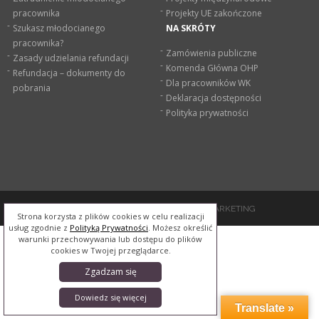
pracownika
Projekty UE zakończone
Szukasz młodocianego
NA SKRÓTY
pracownika?
Zamówienia publiczne
Zasady udzielania refundacji
Komenda Główna OHP
Refundacja – dokumenty do
Dla pracowników WK
pobrania
Deklaracja dostępności
Polityka prywatności
OHP © 2026 // MADE BY
PANDA MARKETING
Strona korzysta z plików cookies w celu realizacji
usług zgodnie z
Polityką Prywatności
. Możesz określić
warunki przechowywania lub dostępu do plików
cookies w Twojej przeglądarce.
Zgadzam się
Dowiedz się więcej
Translate »