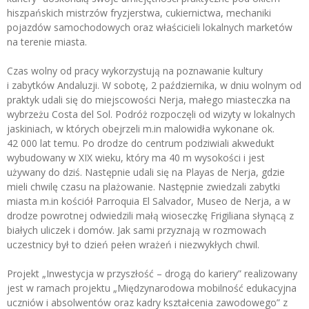
hiszpańskich mistrzów fryzjerstwa, cukiernictwa, mechaniki
pojazdów samochodowych oraz właścicieli lokalnych marketów
na terenie miasta.
Czas wolny od pracy wykorzystują na poznawanie kultury
i zabytków Andaluzji. W sobotę, 2 października, w dniu wolnym od
praktyk udali się do miejscowości Nerja, małego miasteczka na
wybrzeżu Costa del Sol. Podróż rozpoczęli od wizyty w lokalnych
jaskiniach, w których obejrzeli m.in malowidła wykonane ok.
42 000 lat temu. Po drodze do centrum podziwiali akwedukt
wybudowany w XIX wieku, który ma 40 m wysokości i jest
używany do dziś. Następnie udali się na Playas de Nerja, gdzie
mieli chwilę czasu na plażowanie. Następnie zwiedzali zabytki
miasta m.in kościół Parroquia El Salvador, Museo de Nerja, a w
drodze powrotnej odwiedzili małą wioseczkę Frigiliana słynącą z
białych uliczek i domów. Jak sami przyznają w rozmowach
uczestnicy był to dzień pełen wrażeń i niezwykłych chwil.
Projekt „Inwestycja w przyszłość – drogą do kariery” realizowany
jest w ramach projektu „Międzynarodowa mobilność edukacyjna
uczniów i absolwentów oraz kadry kształcenia zawodowego” z