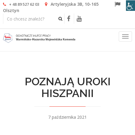
Artyleryjska 3B, 10-165
+ 48 89 527 62 03
Olsztyn
Togg
navi
POZNAJĄ UROKI
HISZPANII
7 października 2021