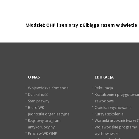
Nawigacja
Młodzież OHP i seniorzy z Elbląga razem w świetle
wpisu
O NAS
EDUKACJA
Wojewódzka Komenda
Rekrutacja
Działalność
Kształcenie i przygotowa
Stan prawny
zawodowe
Biuro WK
Opieka i wychowanie
Jednostki organizacyjne
Kursy i szkolenia
Rządowy program
Warunki uczestnictwa w
antykorupcyjny
Wojewódzkie programy
Praca w WK OHP
wychowawcze