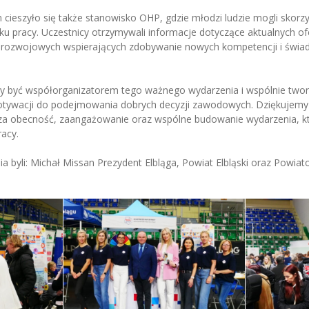
cieszyło się także stanowisko OHP, gdzie młodzi ludzie mogli skor
ku pracy. Uczestnicy otrzymywali informacje dotyczące aktualnych of
rozwojowych wspierających zdobywanie nowych kompetencji i świad
my być współorganizatorem tego ważnego wydarzenia i wspólnie twor
motywacji do podejmowania dobrych decyzji zawodowych. Dziękujemy
a obecność, zaangażowanie oraz wspólne budowanie wydarzenia, któ
racy.
a byli: Michał Missan Prezydent Elbląga, Powiat Elbląski oraz Powia