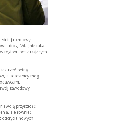
średniej rozmowy,
wej drogi. Właśnie taka
ów regionu poszukujących
rzestrzeń pełną
w, a uczestnicy mogli
acodawcami,
rozwój zawodowy i
ych swoją przyszłość
enia, ale również
z odkrycia nowych