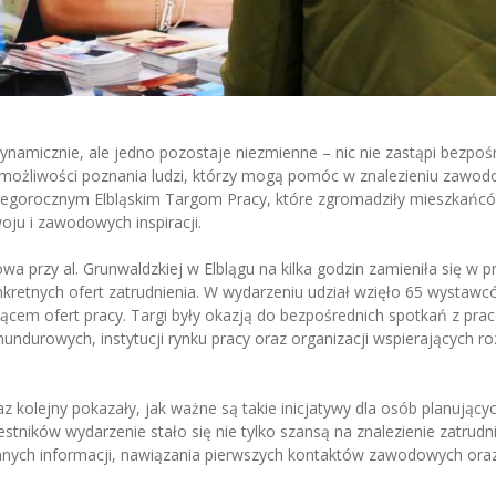
dynamicznie, ale jedno pozostaje niezmienne – nic nie zastąpi bezpo
i możliwości poznania ludzi, którzy mogą pomóc w znalezieniu zawodo
tegorocznym Elbląskim Targom Pracy, które zgromadziły mieszkańc
ju i zawodowych inspiracji.
a przy al. Grunwaldzkiej w Elblągu na kilka godzin zamieniła się w p
kretnych ofert zatrudnienia. W wydarzeniu udział wzięło 65 wystawcó
iącem ofert pracy. Targi były okazją do bezpośrednich spotkań z pr
mundurowych, instytucji rynku pracy oraz organizacji wspierających 
raz kolejny pokazały, jak ważne są takie inicjatywy dla osób planując
tników wydarzenie stało się nie tylko szansą na znalezienie zatrudni
nnych informacji, nawiązania pierwszych kontaktów zawodowych ora