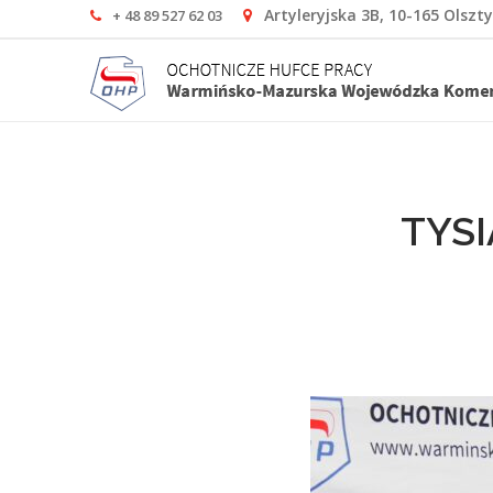
Artyleryjska 3B, 10-165 Olszt
+ 48 89 527 62 03
TYS