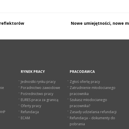
 reflektorów
Nowe umiejętności, nowe moż
RYNEK PRACY
PRACODAWCA
Jednostki rynku pracy
Zgłoś ofertę pracy
nie
Poradnictwo zawodowe
Zatrudnienie młodocianego
Pośrednictwo pracy
pracownika
EURES praca za granicą
Szukasz młodocianego
Oferty pracy
pracownika?
 OHP
Refundacja
Zasady udzielania refundacji
ECAM
Refundacja – dokumenty do
pobrania